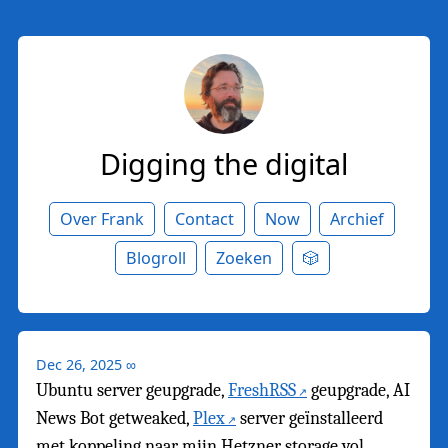
Digging the digital
Over Frank
Contact
Now
Archief
Blogroll
Zoeken
🎲
Dec 26, 2025
∞
Ubuntu server geupgrade,
FreshRSS
geupgrade, AI
News Bot getweaked,
Plex
server geïnstalleerd
met koppeling naar mijn Hetzner storage vol