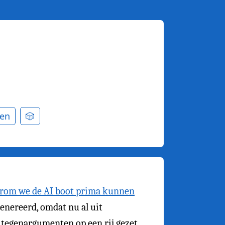
en
🎲
rom we de AI boot prima kunnen
genereerd, omdat nu al uit
 tegenargumenten op een rij gezet.