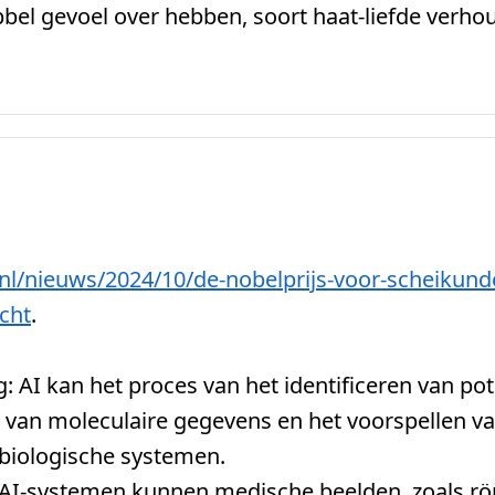
dubbel gevoel over hebben, soort haat-liefde verho
.nl/nieuws/2
024/10/de-nobelprijs-voor-scheikunde
cht
.
: AI kan het proces van het identificeren van pot
 van moleculaire gegevens en het voorspellen va
 biologische systemen.
AI-systemen kunnen medische beelden, zoals rön