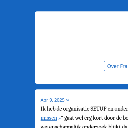
Over Fr
Apr 9, 2025
∞
Ik heb de organisatie SETUP en onder
missen
” gaat wel érg kort door de b
wetenschappelijk onderzoek blijkt dat