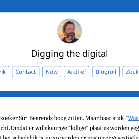
Digging the digital
ank
Contact
Now
Archief
Blogroll
Zoek
zoeker Siri Beerends hoog zitten. Maar haar stuk “
Waa
ocht. Omdat er willekeurige “lollige” plaatjes worden ge
 het schadelijk is, en zo worden er nog meer gevestigde