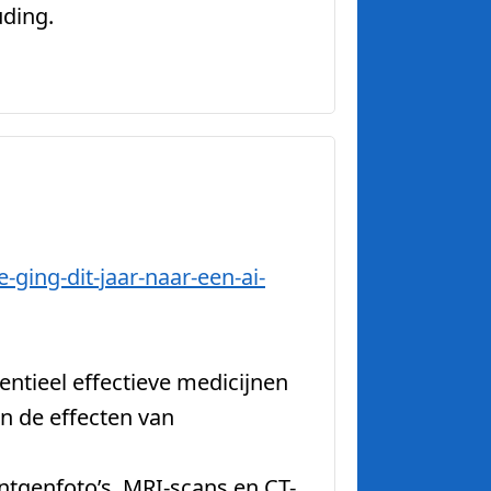
uding.
-ging-dit-jaar-naar-een-ai-
entieel effectieve medicijnen
n de effecten van
tgenfoto’s, MRI-scans en CT-