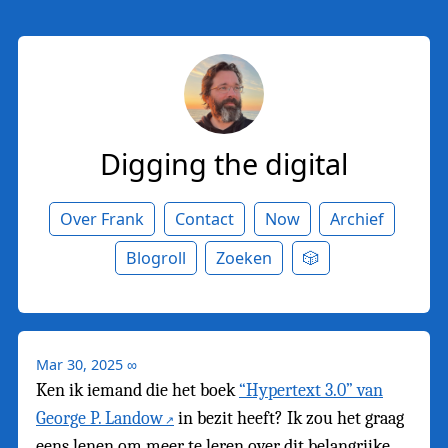
Digging the digital
Over Frank
Contact
Now
Archief
Blogroll
Zoeken
🎲
Mar 30, 2025
∞
Ken ik iemand die het boek
“Hypertext 3.0” van
George P. Landow
in bezit heeft? Ik zou het graag
eens lenen om meer te leren over dit belangrijke