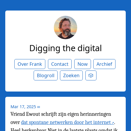
Digging the digital
Over Frank
Contact
Now
Archief
Blogroll
Zoeken
🎲
Mar 17, 2025
∞
Vriend Ewout schrijft zijn eigen herinneringen
over
dat spontane netwerken door het internet
.
Heel herkenbaar. Niet in de laatste plaats omdat ik