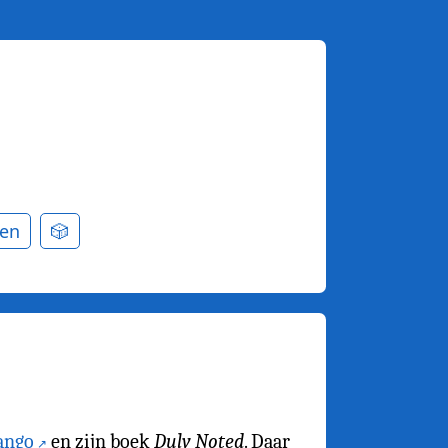
en
🎲
ango
en zijn boek
Duly Noted
. Daar