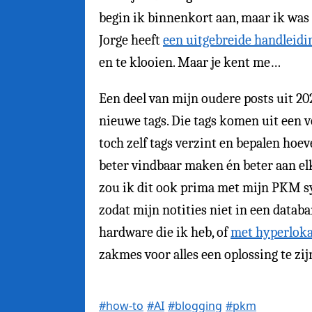
begin ik binnenkort aan, maar ik was 
Jorge heeft
een uitgebreide handleidi
en te klooien. Maar je kent me…
Een deel van mijn oudere posts uit 202
nieuwe tags. Die tags komen uit een vo
toch zelf tags verzint en bepalen ho
beter vindbaar maken én beter aan elk
zou ik dit ook prima met mijn PKM sy
zodat mijn notities niet in een databa
hardware die ik heb, of
met hyperloka
zakmes voor alles een oplossing te zij
#how-to
#AI
#blogging
#pkm