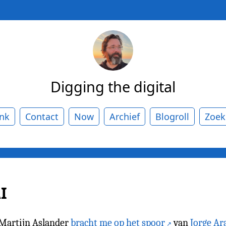
Digging the digital
ank
Contact
Now
Archief
Blogroll
Zoek
I
 Martijn Aslander
bracht me op het spoor
van
Jorge Ar