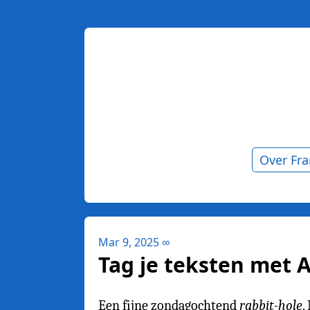
Over Fr
Mar 9, 2025
∞
Tag je teksten met A
Een fijne zondagochtend
rabbit-hole
.