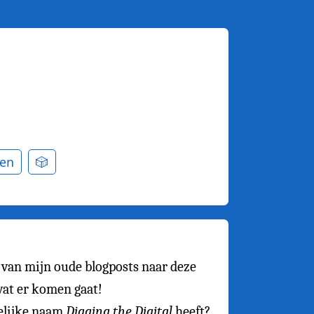
en
🎲
e van mijn oude blogposts naar deze
wat er komen gaat!
elijke naam
Digging the Digital
heeft?