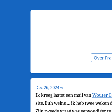
Over Fr
Dec 26, 2024
∞
Ik kreeg laatst een mail van
Wouter G
site. Euh welnu… ik heb twee weken de
Zijn tweede vraag was eenvoudiger t