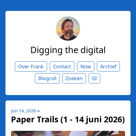
Digging the digital
Over Frank
Contact
Now
Archief
Blogroll
Zoeken
🎲
Jun 14, 2026
∞
Paper Trails (1 - 14 juni 2026)