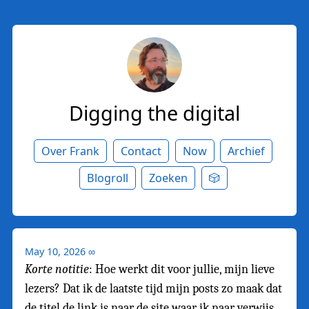
Digging the digital
Over Frank
Contact
Now
Archief
Blogroll
Zoeken
🎲
May 10, 2026
∞
Korte notitie
: Hoe werkt dit voor jullie, mijn lieve
lezers? Dat ik de laatste tijd mijn posts zo maak dat
de titel de link is naar de site waar ik naar verwijs.