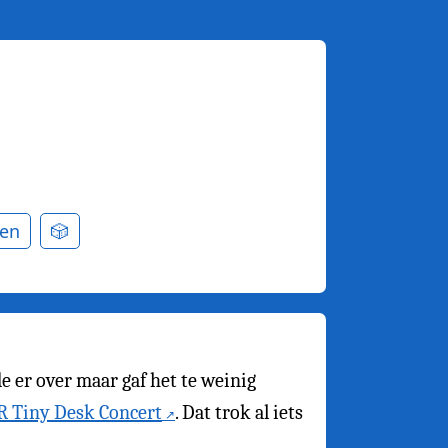
en
🎲
e er over maar gaf het te weinig
R Tiny Desk Concert
. Dat trok al iets