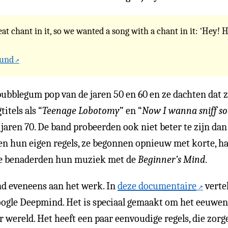
at chant in it, so we wanted a song with a chant in it: ‘Hey! Ho
ound
bubblegum pop van de jaren 50 en 60 en ze dachten dat z
itels als “
Teenage Lobotomy
” en “
Now I wanna sniff s
jaren 70. De band probeerden ook niet beter te zijn dan
kten hun eigen regels, ze begonnen opnieuw met korte, 
Ze benaderden hun muziek met de
Beginner’s Mind
.
nd eveneens aan het werk. In
deze documentaire
vertel
gle Deepmind. Het is speciaal gemaakt om het eeuwenou
 wereld. Het heeft een paar eenvoudige regels, die zorg