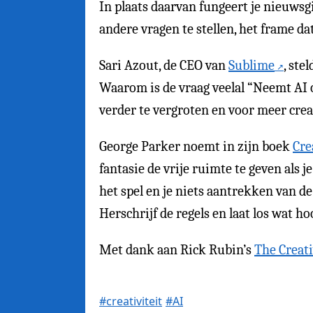
In plaats daarvan fungeert je nieuwsgi
andere vragen te stellen, het frame da
Sari Azout, de CEO van
Sublime
, ste
Waarom is de vraag veelal “Neemt AI o
verder te vergroten en voor meer creat
George Parker noemt in zijn boek
Cre
fantasie de vrije ruimte te geven als 
het spel en je niets aantrekken van d
Herschrijf de regels en laat los wat ho
Met dank aan Rick Rubin’s
The Creati
#creativiteit
#AI