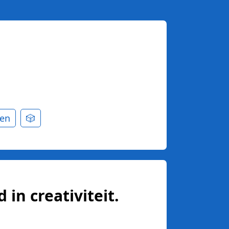
en
🎲
 in creativiteit.