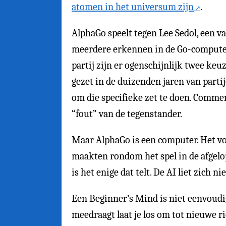
atomen in het universum zijn
.
AlphaGo speelt tegen Lee Sedol, een va
meerdere erkennen in de Go-computer, 
partij zijn er ogenschijnlijk twee keuz
gezet in de duizenden jaren van parti
om die specifieke zet te doen. Commen
“fout” van de tegenstander.
Maar AlphaGo is een computer. Het volg
maakten rondom het spel in de afgelop
is het enige dat telt. De AI liet zich
Een Beginner’s Mind is niet eenvoudig. 
meedraagt laat je los om tot nieuwe r