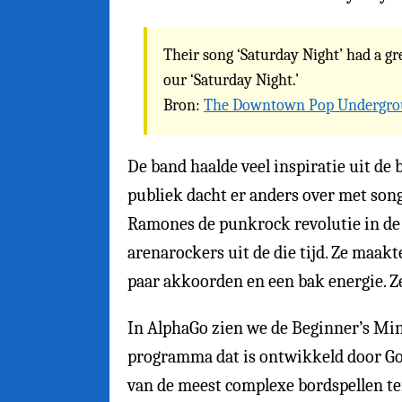
Their song ‘Saturday Night’ had a gre
our ‘Saturday Night.’
Bron:
The Downtown Pop Undergr
De band haalde veel inspiratie uit de 
publiek dacht er anders over met songt
Ramones de punkrock revolutie in de 
arenarockers uit de die tijd. Ze maa
paar akkoorden en een bak energie. 
In AlphaGo zien we de Beginner’s Mi
programma dat is ontwikkeld door Goo
van de meest complexe bordspellen ter