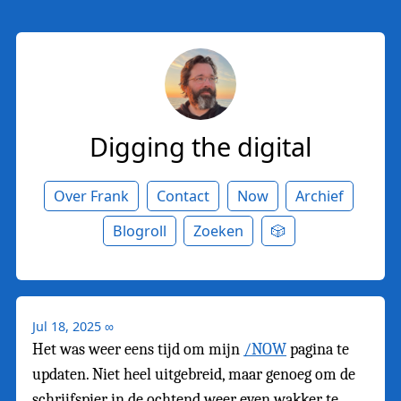
Digging the digital
Over Frank
Contact
Now
Archief
Blogroll
Zoeken
🎲
Jul 18, 2025
∞
Het was weer eens tijd om mijn
/NOW
pagina te
updaten. Niet heel uitgebreid, maar genoeg om de
schrijfspier in de ochtend weer even wakker te