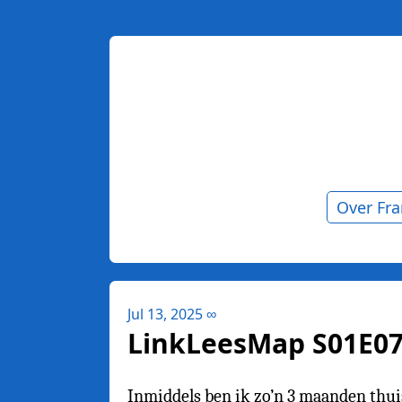
Over Fr
Jul 13, 2025
∞
LinkLeesMap S01E07 -
Inmiddels ben ik zo’n 3 maanden thuis, 