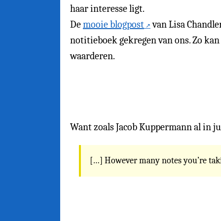
haar interesse ligt.
De
mooie blogpost
van Lisa Chandler
notitieboek gekregen van ons. Zo kan 
waarderen.
Want zoals Jacob Kuppermann al in jul
[…] However many notes you’re takin