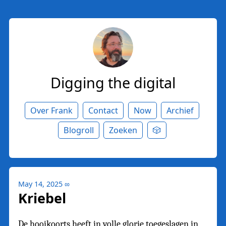
Digging the digital
Over Frank
Contact
Now
Archief
Blogroll
Zoeken
🎲
May 14, 2025
∞
Kriebel
De hooikoorts heeft in volle glorie toegeslagen in