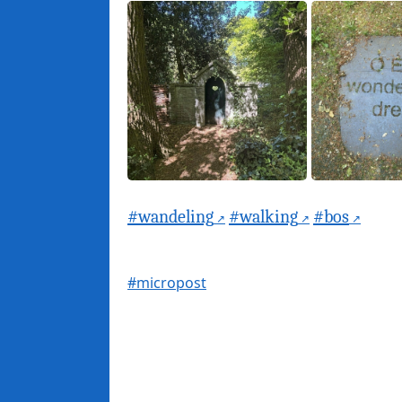
#wandeling
#walking
#bos
#micropost