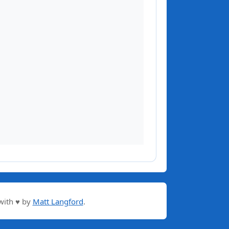
with ♥ by
Matt Langford
.