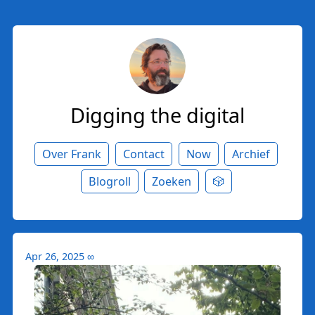
Digging the digital
Over Frank
Contact
Now
Archief
Blogroll
Zoeken
🎲
Apr 26, 2025
∞