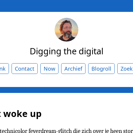
Digging the digital
ank
Contact
Now
Archief
Blogroll
Zoek
t woke up
 technicolor feverdream-glitch die zich over je heen sto