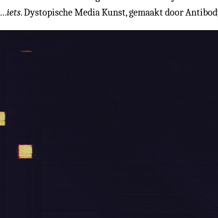
n…
iets
. Dystopische Media Kunst, gemaakt door Antibody