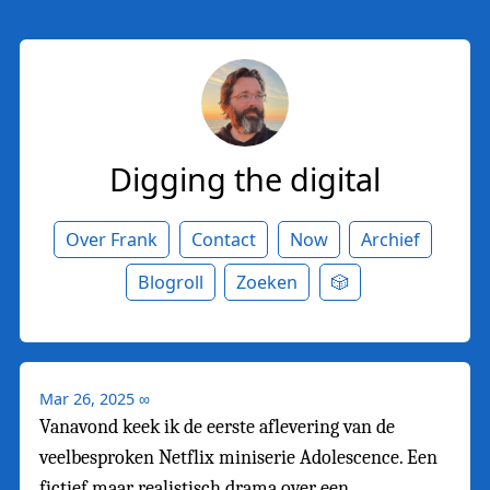
Digging the digital
Over Frank
Contact
Now
Archief
Blogroll
Zoeken
🎲
Mar 26, 2025
∞
Vanavond keek ik de eerste aflevering van de
veelbesproken Netflix miniserie Adolescence. Een
fictief maar realistisch drama over een