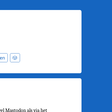
en
🎲
wel Mastodon als via het