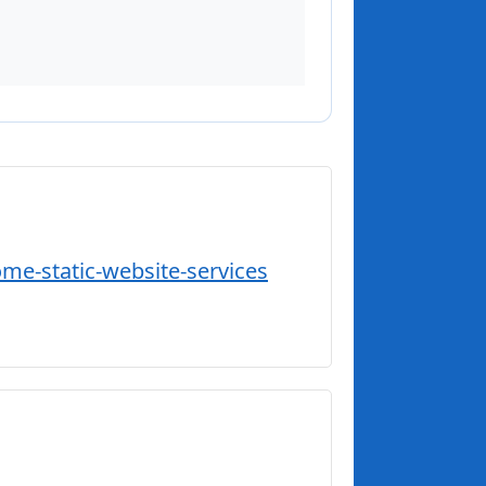
ome-s
tatic-website-services