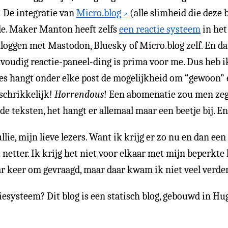
! De integratie van
Micro.blog
(alle slimheid die deze 
de. Maker Manton heeft zelfs
een reactie systeem
in het
inloggen met Mastodon, Bluesky of Micro.blog zelf. En dat
envoudig reactie-paneel-ding is prima voor me. Dus heb 
es hangt onder elke post de mogelijkheid om “gewoon” e
schrikkelijk!
Horrendous
! Een abomenatie zou men zegg
de teksten, het hangt er allemaal maar een beetje bij. En
llie, mijn lieve lezers. Want ik krijg er zo nu en dan een
 netter. Ik krijg het niet voor elkaar met mijn beperkte
ar keer om gevraagd, maar daar kwam ik niet veel verde
tiesysteem? Dit blog is een statisch blog, gebouwd in Hu