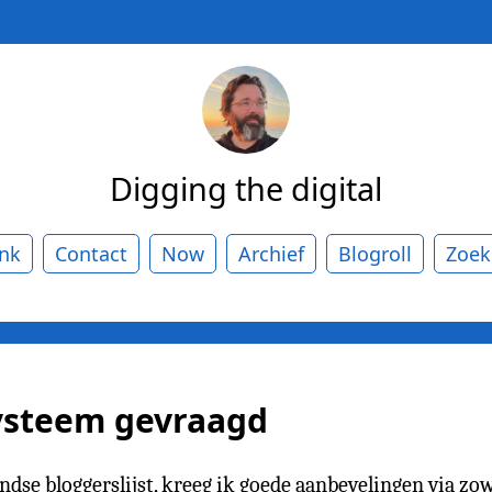
Digging the digital
ank
Contact
Now
Archief
Blogroll
Zoek
systeem gevraagd
dse bloggerslijst, kreeg ik goede aanbevelingen via zo