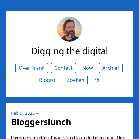
Digging the digital
Over Frank
Contact
Now
Archief
Blogroll
Zoeken
🎲
Feb 5, 2025
∞
Bloggerslunch
Over een uurtje of wat stap ik op de trein naar Den