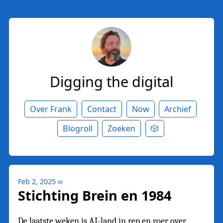
Digging the digital
Over Frank
Contact
Now
Archief
Blogroll
Zoeken
🎲
Feb 2, 2025
∞
Stichting Brein en 1984
De laatste weken is AI-land in rep en roer over