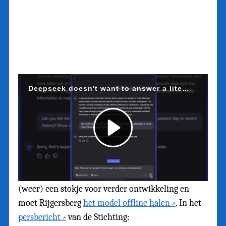
Dus iedereen aan de open source, lokale modellen?
Niet zo snel… Kijk eens wat gebeurde met het
Nederlandse taalmodel GEITje van Edwin
Rijgersberg. Een
succesvol open source project
om een Nederlands taalmodel te ontwikkelen. Een
LLM dat werd gebruikt door hobbyisten en
wetenschappers. Helaas steekt Stichting Brein
(weer) een stokje voor verder ontwikkeling en
moet Rijgersberg
het model offline halen
. In het
persbericht
van de Stichting: