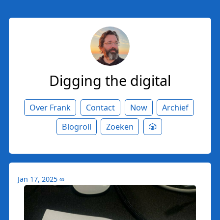
Digging the digital
Over Frank
Contact
Now
Archief
Blogroll
Zoeken
🎲
Jan 17, 2025
∞