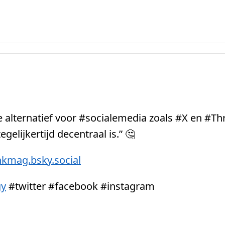
he alternatief voor #socialemedia zoals #X en #T
gelijkertijd decentraal is.” 🤔
kmag.bsky.social
gy
#twitter #facebook #instagram