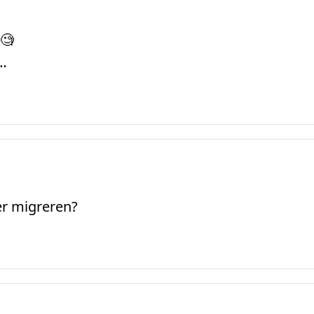
 🧐
…
er migreren?