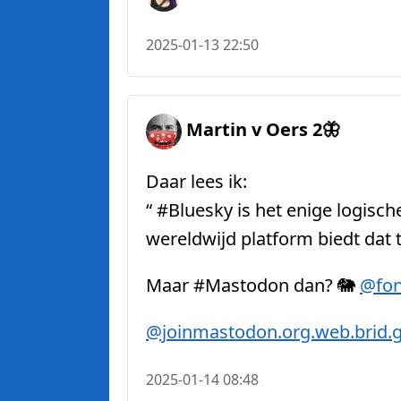
2025-01-13 22:50
Martin v Oers 2🦋
Daar lees ik:
“ #Bluesky is het enige logisc
wereldwijd platform biedt dat te
Maar #Mastodon dan? 🐘
@fon
@joinmastodon.org.web.brid.
2025-01-14 08:48