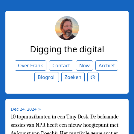
Digging the digital
Over Frank
Contact
Now
Archief
Blogroll
Zoeken
🎲
Dec 24, 2024
∞
10 topmuzikanten in een Tiny Desk. De befaamde
sessies van NPR heeft een nieuw hoogtepunt met
de komst van Doechii. Het muzikale genie spat er