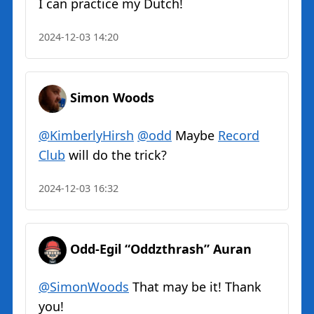
I can practice my Dutch!
2024-12-03 14:20
Simon Woods
@KimberlyHirsh
@odd
Maybe
Record
Club
will do the trick?
2024-12-03 16:32
Odd-Egil “Oddzthrash” Auran
@SimonWoods
That may be it! Thank
you!