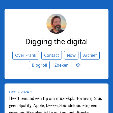
Digging the digital
Over Frank
Contact
Now
Archief
Blogroll
Zoeken
🎲
Dec 3, 2024
∞
Heeft iemand een tip om muziekplatformvrij (dus
geen Spotify, Apple, Deezer, Soundcloud etc) een
gezamenlijke playlist te maken met directe