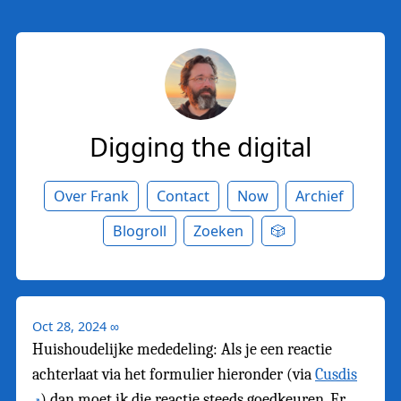
Digging the digital
Over Frank
Contact
Now
Archief
Blogroll
Zoeken
🎲
Oct 28, 2024
∞
Huishoudelijke mededeling: Als je een reactie
achterlaat via het formulier hieronder (via
Cusdis
) dan moet ik die reactie steeds goedkeuren. Er