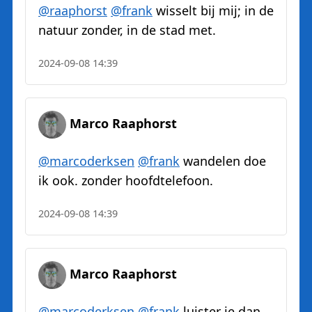
@
raaphorst
@
frank
wisselt bij mij; in de
natuur zonder, in de stad met.
2024-09-08 14:39
Marco Raaphorst
@
marcoderksen
@
frank
wandelen doe
ik ook. zonder hoofdtelefoon.
2024-09-08 14:39
Marco Raaphorst
@
marcoderksen
@
frank
luister je dan