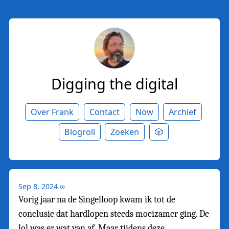
Digging the digital
Over Frank
Contact
Now
Archief
Blogroll
Zoeken
🎲
Sep 8, 2024
∞
Vorig jaar na de Singelloop kwam ik tot de
conclusie dat hardlopen steeds moeizamer ging. De
lol was er wat van af. Maar tijdens deze