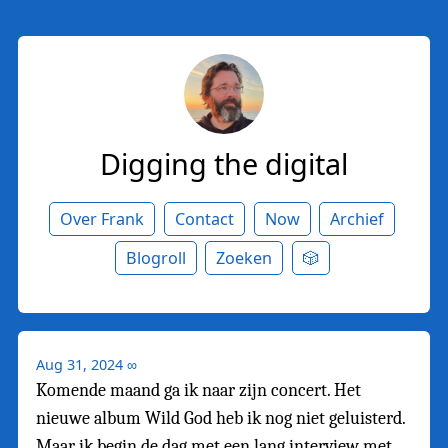
Digging the digital
Over Frank
Contact
Now
Archief
Blogroll
Zoeken
🎲
Aug 31, 2024
∞
Komende maand ga ik naar zijn concert. Het
nieuwe album Wild God heb ik nog niet geluisterd.
Maar ik begin de dag met een lang interview met