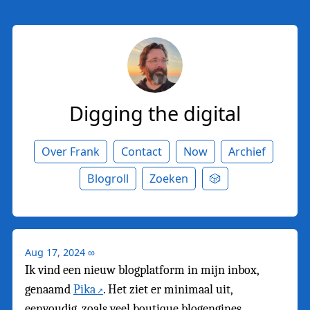
Digging the digital
Over Frank
Contact
Now
Archief
Blogroll
Zoeken
🎲
Aug 17, 2024
∞
Ik vind een nieuw blogplatform in mijn inbox,
genaamd
Pika
. Het ziet er minimaal uit,
eenvoudig, zoals veel boutique blogengines