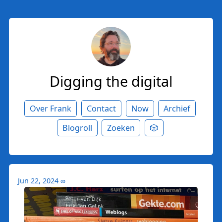
Digging the digital
Over Frank
Contact
Now
Archief
Blogroll
Zoeken
🎲
Jun 22, 2024
∞