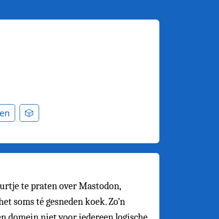
en
🎲
urtje te praten over Mastodon,
 het soms té gesneden koek. Zo’n
gen domein niet voor iedereen logische