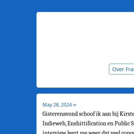
Over Fr
May 28, 2024
∞
Gisterenavond schoof ik aan bij Kirst
Indieweb, Enshittification en Public 
interview leert me weer dat veel conc