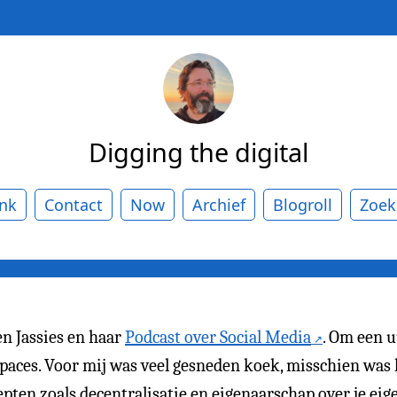
Digging the digital
ank
Contact
Now
Archief
Blogroll
Zoek
en Jassies en haar
Podcast over Social Media
. Om een u
Spaces. Voor mij was veel gesneden koek, misschien was
epten zoals decentralisatie en eigenaarschap over je ei