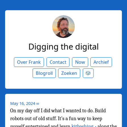
Digging the digital
Over Frank
Contact
Now
Archief
Blogroll
Zoeken
🎲
May 16, 2024
∞
On my day off I did what I wanted to do. Build
robots out of old stuff. It’s a fun way to keep
myself entertained and learn
kitbashing
along the