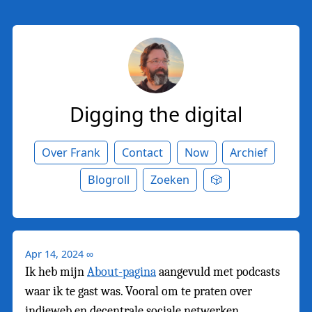
Digging the digital
Over Frank
Contact
Now
Archief
Blogroll
Zoeken
🎲
Apr 14, 2024
∞
Ik heb mijn
About-pagina
aangevuld met podcasts
waar ik te gast was. Vooral om te praten over
indieweb en decentrale sociale netwerken.