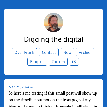
Digging the digital
Over Frank
Contact
Now
Archief
Blogroll
Zoeken
🎲
Mar 21, 2024
∞
So here’s me testing if this small post will show up
on the timeline but not on the frontpage of my
blog. And come to think of it, surely it will show in