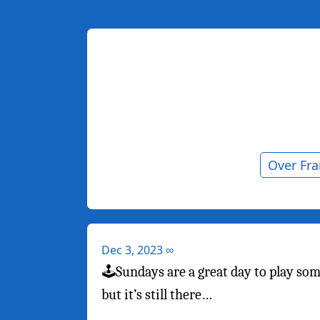
Over Fr
Dec 3, 2023
∞
🕹️Sundays are a great day to play so
but it’s still there…