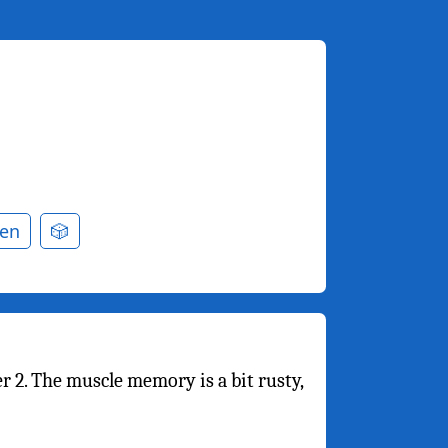
en
🎲
r 2. The muscle memory is a bit rusty,