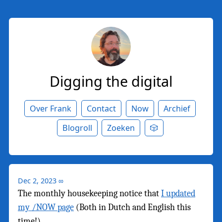
Digging the digital
Over Frank
Contact
Now
Archief
Blogroll
Zoeken
🎲
Dec 2, 2023
∞
The monthly housekeeping notice that
I updated
my /NOW page
(Both in Dutch and English this
time!)