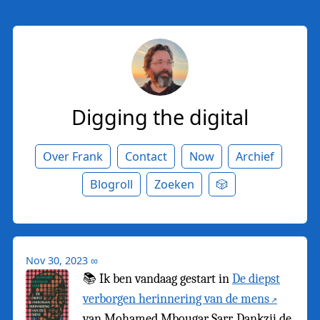
Digging the digital
Over Frank
Contact
Now
Archief
Blogroll
Zoeken
🎲
Nov 30, 2023
∞
📚 Ik ben vandaag gestart in
De diepst
verborgen herinnering van de mens
van Mohamed Mbougar Sarr. Dankzij de