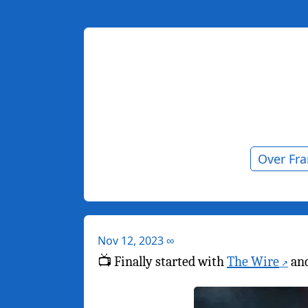
Over Fr
Nov 12, 2023
∞
📺 Finally started with
The Wire
and