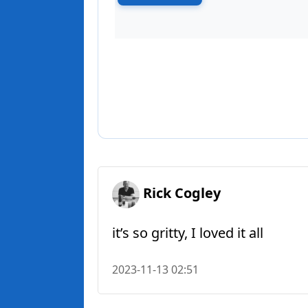
Rick Cogley
it’s so gritty, I loved it all
2023-11-13 02:51