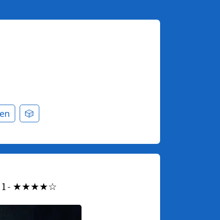
en
🎲
ason 1 - ★★★★☆