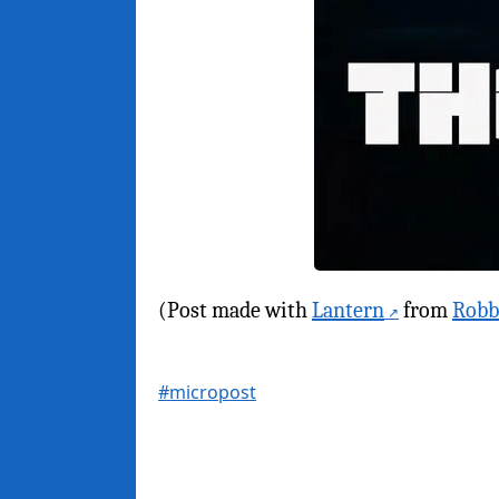
(Post made with
Lantern
from
Robb
#micropost