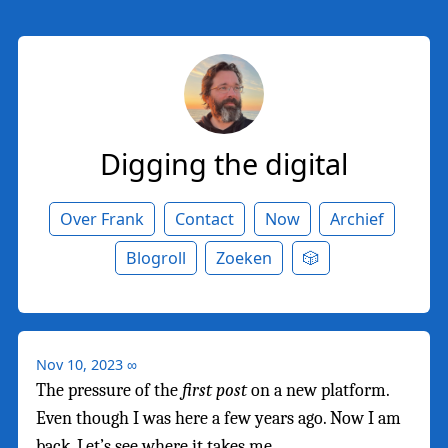
Digging the digital
Over Frank
Contact
Now
Archief
Blogroll
Zoeken
🎲
Nov 10, 2023
∞
The pressure of the
first post
on a new platform.
Even though I was here a few years ago. Now I am
back. Let’s see where it takes me.