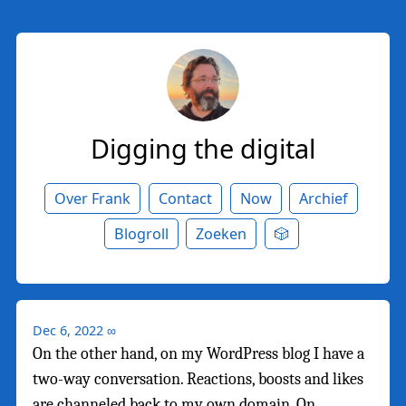
Digging the digital
Over Frank
Contact
Now
Archief
Blogroll
Zoeken
🎲
Dec 6, 2022
∞
On the other hand, on my WordPress blog I have a
two-way conversation. Reactions, boosts and likes
are channeled back to my own domain. On