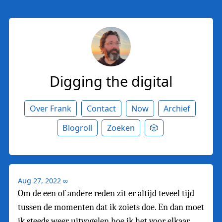
Digging the digital
Over Frank
Contact
Now
Archief
Blogroll
Zoeken
🎲
Aug 27, 2022
∞
Om de een of andere reden zit er altijd teveel tijd
tussen de momenten dat ik zoiets doe. En dan moet
ik steeds weer uitvogelen hoe ik het voor elkaar