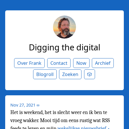
Digging the digital
Over Frank
Contact
Now
Archief
Blogroll
Zoeken
🎲
Nov 27, 2021
∞
Het is weekend, het is slecht weer en ik ben te
vroeg wakker. Mooi tijd om eens rustig wat RSS
feeds te lezen en mijn
wekelijkse nieuwsbrief