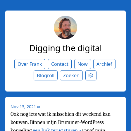
Digging the digital
Over Frank
Contact
Now
Archief
Blogroll
Zoeken
🎲
Nov 13, 2021
∞
Ook nog iets wat ik misschien dit weekend kan
bouwen. Binnen mijn Drummer-WordPress
koppeling
een link terug sturen
vanaf mijn