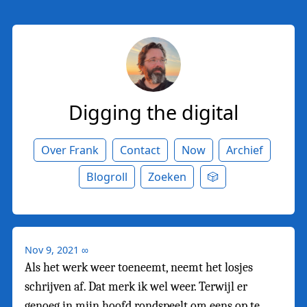
Digging the digital
Over Frank
Contact
Now
Archief
Blogroll
Zoeken
🎲
Nov 9, 2021
∞
Als het werk weer toeneemt, neemt het losjes
schrijven af. Dat merk ik wel weer. Terwijl er
genoeg in mijn hoofd rondspeelt om eens op te