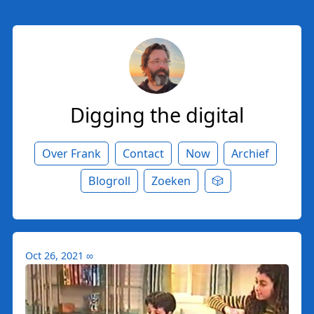
Digging the digital
Over Frank
Contact
Now
Archief
Blogroll
Zoeken
🎲
Oct 26, 2021
∞