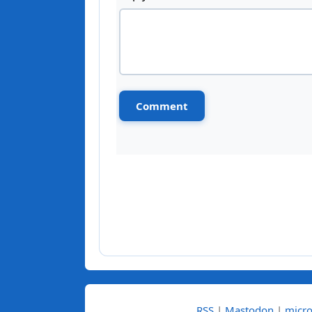
RSS
|
Mastodon
|
micro