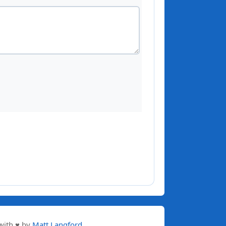
with ♥ by
Matt Langford
.