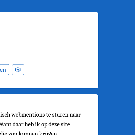
en
🎲
tisch webmentions te sturen naar
ant daar heb ik op deze site
 die zou kunnen krijgen.