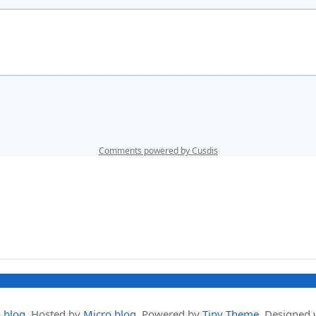
.blog
.
Hosted by
Micro.blog
. Powered by
Tiny Theme
. Designed 