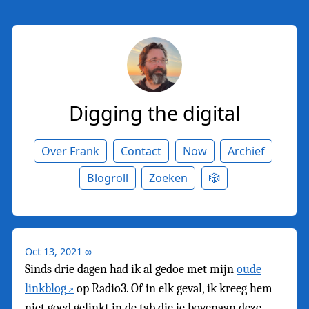
Digging the digital
Over Frank
Contact
Now
Archief
Blogroll
Zoeken
🎲
Oct 13, 2021
∞
Sinds drie dagen had ik al gedoe met mijn
oude
linkblog
op Radio3. Of in elk geval, ik kreeg hem
niet goed gelinkt in de tab die je bovenaan deze