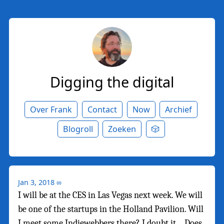
Digging the digital
Over Frank
Contact
Now
Archief
Blogroll
Zoeken
🎲
Jan 3, 2018
∞
I will be at the CES in Las Vegas next week. We will
be one of the startups in the Holland Pavilion. Will
I meet some Indiewebbers there? I doubt it… Does