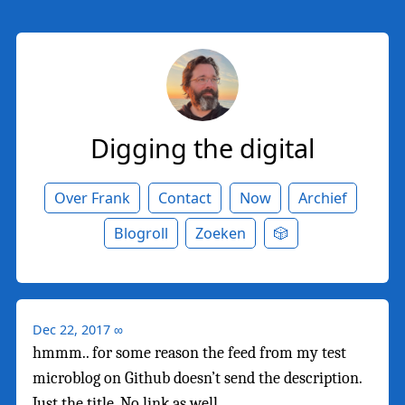
Digging the digital
Over Frank
Contact
Now
Archief
Blogroll
Zoeken
🎲
Dec 22, 2017
∞
hmmm.. for some reason the feed from my test
microblog on Github doesn’t send the description.
Just the title. No link as well.