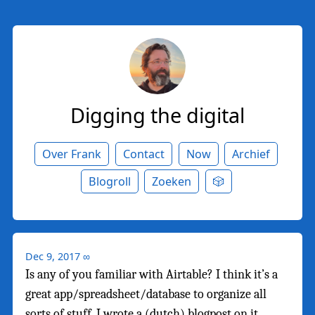
Digging the digital
Over Frank
Contact
Now
Archief
Blogroll
Zoeken
🎲
Dec 9, 2017
∞
Is any of you familiar with Airtable? I think it’s a
great app/spreadsheet/database to organize all
sorts of stuff. I wrote a (dutch) blogpost on it.