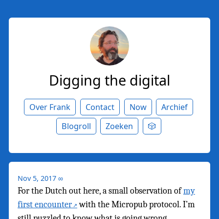
Digging the digital
Over Frank
Contact
Now
Archief
Blogroll
Zoeken
🎲
Nov 5, 2017
∞
For the Dutch out here, a small observation of
my
first encounter
with the Micropub protocol. I’m
still puzzled to know what is going wrong…